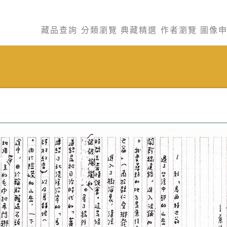
藏品查詢
分類瀏覽
典藏精選
作者瀏覽
圖像