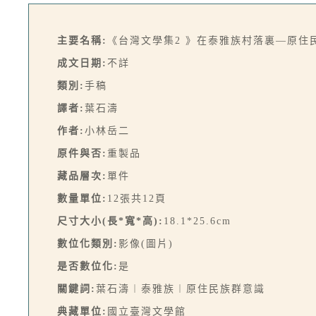
主要名稱:
《台灣文學集2 》在泰雅族村落裏—原住
成文日期:
不詳
類別:
手稿
譯者:
葉石濤
作者:
小林岳二
原件與否:
重製品
藏品層次:
單件
數量單位:
12張共12頁
尺寸大小(長*寬*高):
18.1*25.6cm
數位化類別:
影像(圖片)
是否數位化:
是
關鍵詞:
葉石濤︱泰雅族︱原住民族群意識
典藏單位:
國立臺灣文學館