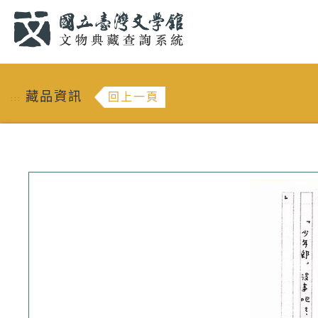
跳到主要內容
:::
藏品資訊
回上一頁
:::