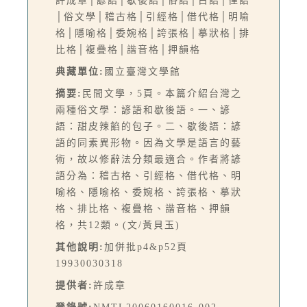
許成章│諺語│歇後語│俗語│古語│俚語
│俗文學│稽古格│引經格│借代格│明喻
格│隱喻格│委婉格│誇張格│摹狀格│排
比格│複疊格│諧音格│押韻格
典藏單位:
國立臺灣文學館
摘要:
民間文學，5頁。本篇介紹台灣之
兩種俗文學：諺語和歇後語。一、諺
語：甜皮辣餡的包子。二、歇後語：諺
語的同素異形物。因為文學是語言的藝
術，故以修辭法分類最適合。作者將諺
語分為：稽古格、引經格、借代格、明
喻格、隱喻格、委婉格、誇張格、摹狀
格、排比格、複疊格、諧音格、押韻
格，共12類。(文/黃貝玉)
其他說明:
加併批p4&p52頁
19930030318
提供者:
許成章