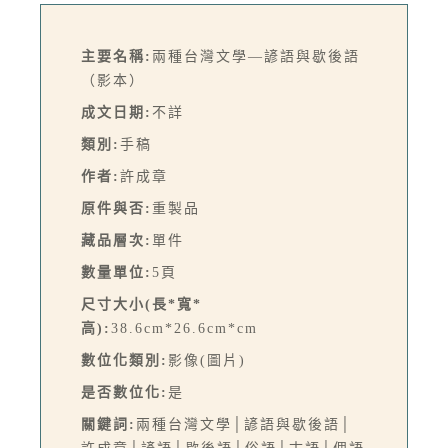
主要名稱:
兩種台灣文學—諺語與歇後語
（影本）
成文日期:
不詳
類別:
手稿
作者:
許成章
原件與否:
重製品
藏品層次:
單件
數量單位:
5頁
尺寸大小(長*寬*
高):
38.6cm*26.6cm*cm
數位化類別:
影像(圖片)
是否數位化:
是
關鍵詞:
兩種台灣文學│諺語與歇後語│