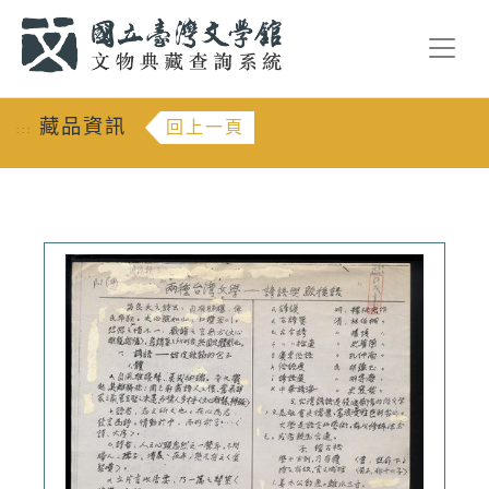
跳到主要內容
:::
藏品資訊
回上一頁
:::