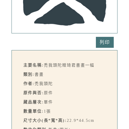
列印
主要名稱:
禿我頭陀贈琦君書畫一幅
類別:
書畫
作者:
禿我頭陀
原件與否:
原件
藏品層次:
單件
數量單位:
1張
尺寸大小(長*寬*高):
22.9*44.5cm