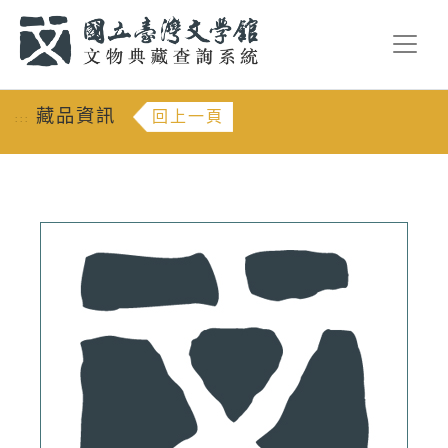
跳到主要內容
:::
藏品資訊
回上一頁
:::