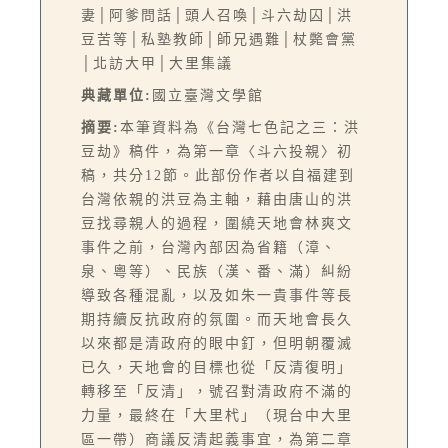
妻│阿爹問話│頭人召喚│斗六劫囚│洪
豆苦等│私塾教師│師兄遇難│杖斃會黨
│北訪大甲│大里集議
典藏單位:
國立臺灣文學館
摘要:
本筆資料為《台灣七色記之三：洪
豆劫》稿件，為第一章〈斗六投親〉初
稿，共分12節。此部份作者以自福建到
台灣依親的洪豆為主軸，藉由唐山的洪
豆找尋親人的過程，圍繞天地會林爽文
事件之前，台灣內部因為省籍（漳、
泉、粵等）、民族（漢、番、滿）糾紛
導致各種混亂，以及如朱一貴事件等長
期持續反抗政府的氛圍。而天地會長久
以來都是清政府的眼中釘，但明朝覆滅
已久，天地會的目標也從「反清復明」
轉移至「反清」，號召對清政府不滿的
力量，最終在「大里杙」（現台中大里
區一帶）商議反清起義事宜，為第二章