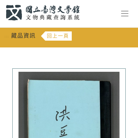
跳到主要內容
:::
藏品資訊
回上一頁
:::