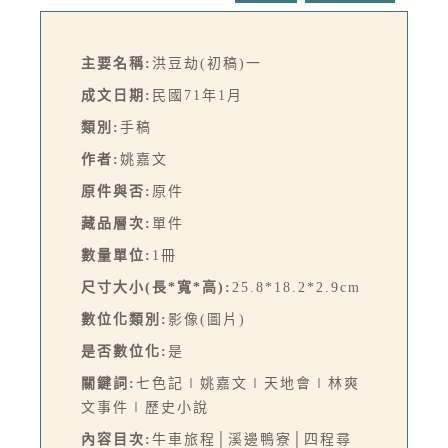
主要名稱:
洪豆劫(初稿)一
成文日期:
民國71年1月
類別:
手稿
作者:
姚嘉文
原件與否:
原件
藏品層次:
單件
數量單位:
1冊
尺寸大小(長*寬*高):
25.8*18.2*2.9cm
數位化類別:
影像(圖片)
是否數位化:
是
關鍵詞:
七色記∣姚嘉文∣天地會∣林爽
文事件∣歷史小說
內容目次:
牛車旅程│溪邊鴨寮│四程尋