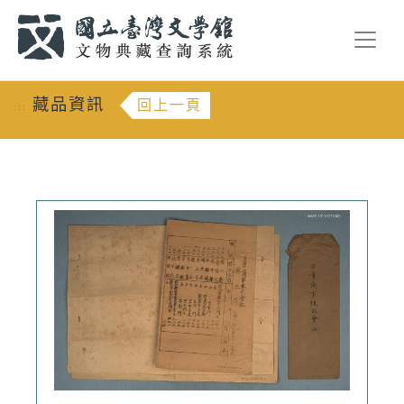
跳到主要內容
:::
藏品資訊
回上一頁
:::