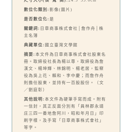
尺寸大小(長*寬*高):
24.3*33.6cm
數位化類別:
影像(圖片)
是否數位化:
是
關鍵詞:
日章商事株式會社│詹作舟│株
主名簿
典藏單位:
國立臺灣文學館
摘要:
本文件為日章商事株式會社股東名
冊。取締役社長為楊以尊，取締役為詹
漢文、楊坤輝、林錦明、楊老居，監察
役為吳上花、賴和、李中慶；而詹作舟
則擔任股東，並持有一百股股份。（文
／劉庭彰）
其他說明:
本文件為硬筆手寫而成。附有
一信封，其正反面分別有「員林郡永靖
庄三四一番地詹阿川，昭和年月日」印
刷字樣，及手寫「日章商事株式會社」
等字。