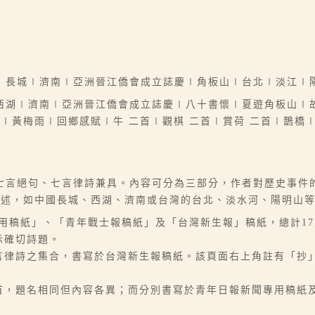
∣長城∣濟南∣亞洲晉江僑會成立誌慶∣角板山∣台北∣淡江∣
西湖∣濟南∣亞洲晉江僑會成立誌慶∣八十書懷∣夏遊角板山∣
∣黃梅雨∣回鄉感賦∣牛 二首∣觀棋 二首∣賞荷 二首∣鵲橋
七言絕句、七言律詩兼具。內容可分為三部分，作者對歷史事件
描述，如中國長城、西湖、濟南或台灣的台北、淡水河、陽明山
專用稿紙」、「青年戰士報稿紙」及「台灣新生報」稿紙，總計1
示確切詩題。
七言律詩之集合，書寫於台灣新生報稿紙。該頁面右上角註有「抄
兩首，題名相同但內容各異；而分別書寫於青年日報新聞專用稿紙