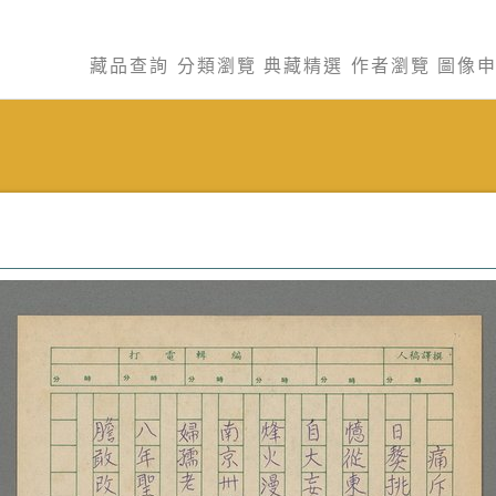
藏品查詢
分類瀏覽
典藏精選
作者瀏覽
圖像