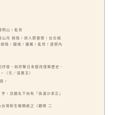
陽明山∣亂世
故山月 綠陰∣詩人節書懷∣台北城
∣綠陰∣國魂∣癟厲∣亂世∣望郝內
的抒發，如抨擊日本竄改侵華歷史、
等。（文／温惠玉）
7頁。
」字，且題名下尚有「吳漫沙求正」
及台灣新生報稿紙之〈觀棋 二