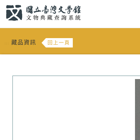
跳到主要內容
:::
藏品資訊
回上一頁
:::