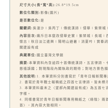
尺寸大小(長*寬*高):
26.8*19.5cm
數位化類別:
影像(圖片)
是否數位化:
是
關鍵詞:
吳漫沙∣吳丙丁∣傳統漢詩∣侵華∣紫禁城
內容目次:
痛斥日本竄改侵華史實∣紫禁城∣長城∣
懷古∣秋日淡江遣興∣陽明山避暑∣消夏吟∣賞春詞
閣建設有成
典藏單位:
國立臺灣文學館
摘要:
本筆資料內含逾四十首傳統漢詩，五言律詩、
慈禧誤國；對現階段內閣執政的期待；對地方景色
其他說明:
1. 本筆資料分別書寫於「青年日報新聞
2. 書寫於青年戰士報稿紙之四首七言律詩，皆未標
3. 本筆資料最末之〈望郝內閣建設有成〉為五首
字樣。
4. 同樣書寫於青年日報新聞專用稿紙之〈綠陰〉
首〉，其內容大致相同。