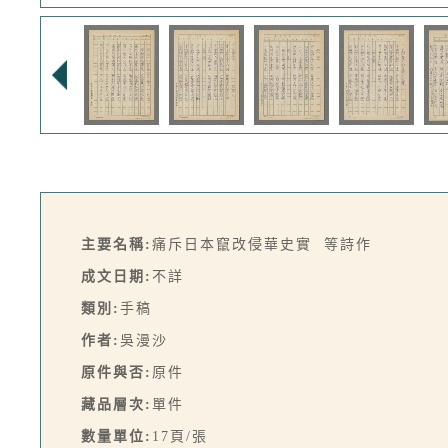
主要名稱:
痛斥日本竄改侵華史實 等詩作
成文日期:
不詳
類別:
手稿
作者:
吳漫沙
原件與否:
原件
藏品層次:
單件
數量單位:
17頁/張