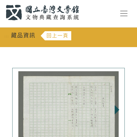
跳到主要內容
:::
藏品資訊
回上一頁
:::