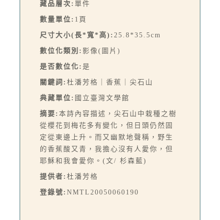
藏品層次:
單件
數量單位:
1頁
尺寸大小(長*寬*高):
25.8*35.5cm
數位化類別:
影像(圖片)
是否數位化:
是
關鍵詞:
杜潘芳格｜香蕉｜尖石山
典藏單位:
國立臺灣文學館
摘要:
本詩內容描述，尖石山中栽種之樹
從櫻花到梅花多有變化，但日頭仍然固
定從東邊上升。而又幽默地聲稱，野生
的香蕉酸又青，我擔心沒有人愛你，但
耶穌和我會愛你。(文/ 杉森藍)
提供者:
杜潘芳格
登錄號:
NMTL20050060190