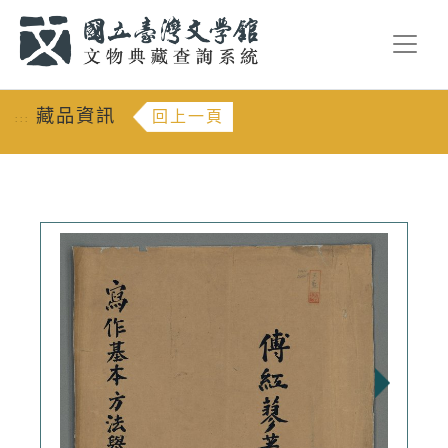
跳到主要內容
:::
藏品資訊
回上一頁
:::