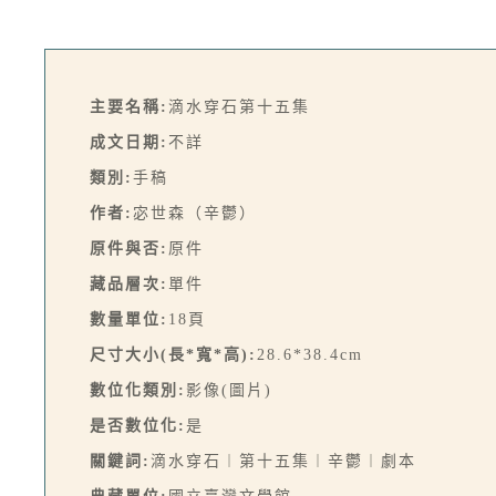
主要名稱:
滴水穿石第十五集
成文日期:
不詳
類別:
手稿
作者:
宓世森（辛鬱）
原件與否:
原件
藏品層次:
單件
數量單位:
18頁
尺寸大小(長*寬*高):
28.6*38.4cm
數位化類別:
影像(圖片)
是否數位化:
是
關鍵詞:
滴水穿石︱第十五集︱辛鬱︱劇本