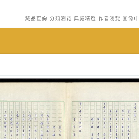
藏品查詢
分類瀏覽
典藏精選
作者瀏覽
圖像