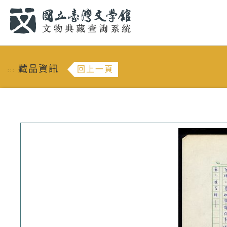
跳到主要內容
:::
藏品資訊
回上一頁
:::