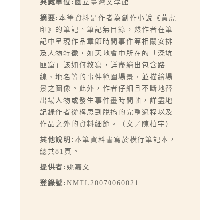
典藏單位:
國立臺灣文學館
摘要:
本筆資料是作者為創作小說《黃虎
印》的筆記。筆記無目錄，然作者在筆
記中呈現作品章節時間事件等相關安排
及人物特徵，如天地會中所在的「深坑
匪窟」該如何敘寫，詳盡繪出包含路
線、地名等的事件範圍場景，並描繪場
景之圖像。此外，作者仔細且不斷地替
出場人物或發生事件畫時間軸，詳盡地
記錄作者從構思到脫搞的完整過程以及
作品之外的資料細節。（文／陳柏宇）
其他說明:
本筆資料書寫於橫行筆記本，
總共81頁。
提供者:
姚嘉文
登錄號:
NMTL20070060021