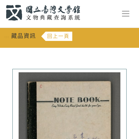
跳到主要內容
:::
藏品資訊
回上一頁
:::