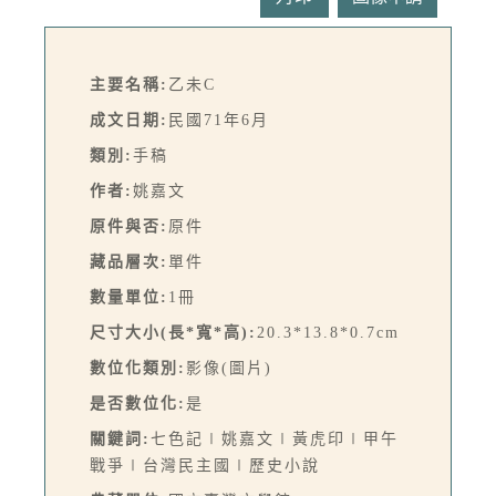
主要名稱:
乙未C
成文日期:
民國71年6月
類別:
手稿
作者:
姚嘉文
原件與否:
原件
藏品層次:
單件
數量單位:
1冊
尺寸大小(長*寬*高):
20.3*13.8*0.7cm
數位化類別:
影像(圖片)
是否數位化:
是
關鍵詞:
七色記∣姚嘉文∣黃虎印∣甲午
戰爭∣台灣民主國∣歷史小說