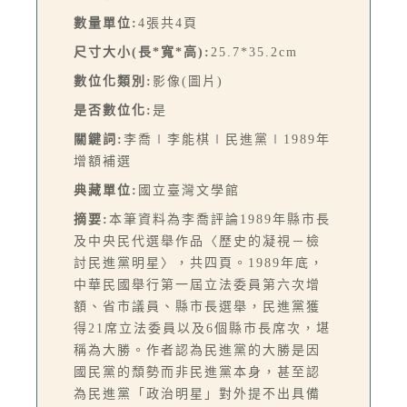
數量單位:
4張共4頁
尺寸大小(長*寬*高):
25.7*35.2cm
數位化類別:
影像(圖片)
是否數位化:
是
關鍵詞:
李喬∣李能棋∣民進黨∣1989年
增額補選
典藏單位:
國立臺灣文學館
摘要:
本筆資料為李喬評論1989年縣市長
及中央民代選舉作品〈歷史的凝視－檢
討民進黨明星〉，共四頁。1989年底，
中華民國舉行第一屆立法委員第六次增
額、省市議員、縣市長選舉，民進黨獲
得21席立法委員以及6個縣市長席次，堪
稱為大勝。作者認為民進黨的大勝是因
國民黨的頹勢而非民進黨本身，甚至認
為民進黨「政治明星」對外提不出具備