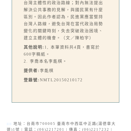
台灣主體性的政治路線；對內無法提出
解決公共事務的見解，與國民黨有什麼
區別。因此作者認為，民進黨應當堅持
台灣人路線，避免台灣在當代政治局勢
變化的關鍵時刻，失去突破政治困境、
建立主體的機會。（文／陳柏宇）
其他說明:
1, 本筆資料共4頁，書寫於
600字稿紙。
2. 李喬本名李能棋。
提供者:
李能棋
登錄號:
NMTL20150210172
:::
地址：台南市700005 臺南市中西區中正路(湯德章大
道)1號 | 電話：(06)2217201 | 傳真：(06)2217232 |