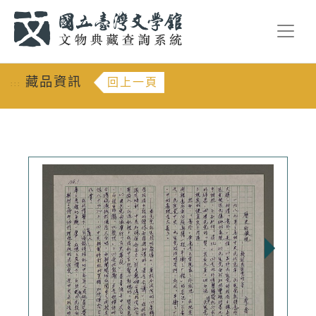
跳到主要內容
:::
藏品資訊
回上一頁
:::