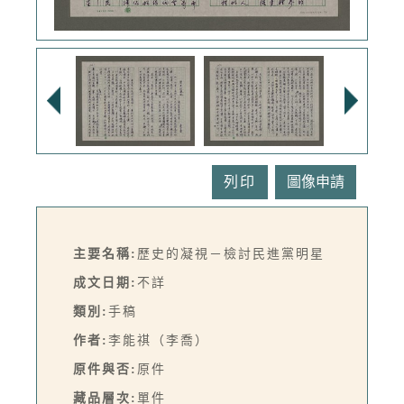
列印
主要名稱:
歷史的凝視－檢討民進黨明星
成文日期:
不詳
類別:
手稿
作者:
李能祺（李喬）
原件與否:
原件
藏品層次:
單件