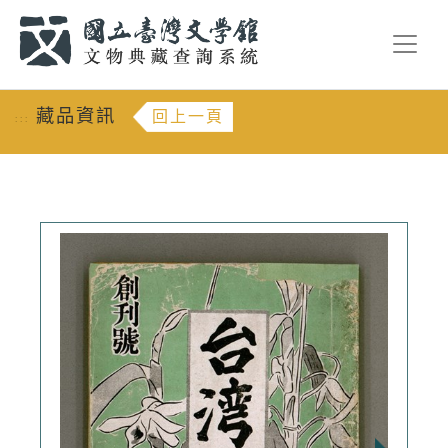
跳到主要內容
:::
藏品資訊
回上一頁
:::