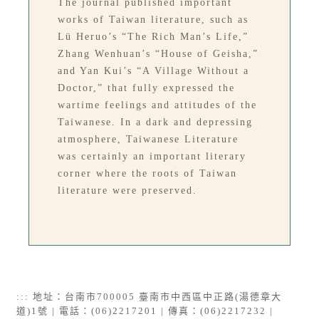
The journal published important
works of Taiwan literature, such as
Lü Heruo’s “The Rich Man’s Life,”
Zhang Wenhuan’s “House of Geisha,”
and Yan Kui’s “A Village Without a
Doctor,” that fully expressed the
wartime feelings and attitudes of the
Taiwanese. In a dark and depressing
atmosphere, Taiwanese Literature
was certainly an important literary
corner where the roots of Taiwan
literature were preserved.
:::
地址：台南市700005 臺南市中西區中正路(湯德章大
道)1號 | 電話：(06)2217201 | 傳真：(06)2217232 |