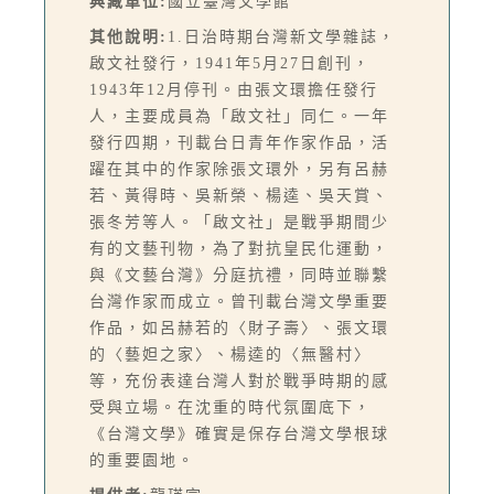
典藏單位:
國立臺灣文學館
其他說明:
1.日治時期台灣新文學雜誌，
啟文社發行，1941年5月27日創刊，
1943年12月停刊。由張文環擔任發行
人，主要成員為「啟文社」同仁。一年
發行四期，刊載台日青年作家作品，活
躍在其中的作家除張文環外，另有呂赫
若、黃得時、吳新榮、楊逵、吳天賞、
張冬芳等人。「啟文社」是戰爭期間少
有的文藝刊物，為了對抗皇民化運動，
與《文藝台灣》分庭抗禮，同時並聯繫
台灣作家而成立。曾刊載台灣文學重要
作品，如呂赫若的〈財子壽〉、張文環
的〈藝妲之家〉、楊逵的〈無醫村〉
等，充份表達台灣人對於戰爭時期的感
受與立場。在沈重的時代氛圍底下，
《台灣文學》確實是保存台灣文學根球
的重要園地。