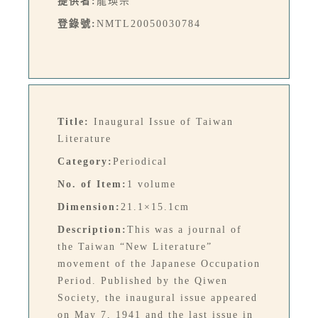
提供者:
龍瑛宗
登錄號:
NMTL20050030784
Title:
Inaugural Issue of Taiwan
Literature
Category:
Periodical
No. of Item:
1 volume
Dimension:
21.1×15.1cm
Description:
This was a journal of
the Taiwan “New Literature”
movement of the Japanese Occupation
Period. Published by the Qiwen
Society, the inaugural issue appeared
on May 7, 1941 and the last issue in