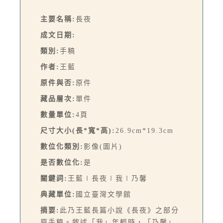
主要名稱:
長夜
成文日期:
類別:
手稿
作者:
王藍
原件與否:
原件
藏品層次:
單件
數量單位:
4頁
尺寸大小(長*寬*高):
26.9cm*19.3cm
數位化類別:
影像(圖片)
是否數位化:
是
關鍵詞:
王藍∣長夜∣我∣乃馨
典藏單位:
國立臺灣文學館
摘要:
此乃王藍長篇小說《長夜》之部分
原手稿。敘述「我」年輕時，「乃馨」