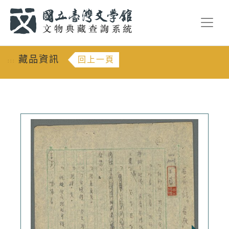
跳到主要內容
:::
藏品資訊
回上一頁
:::