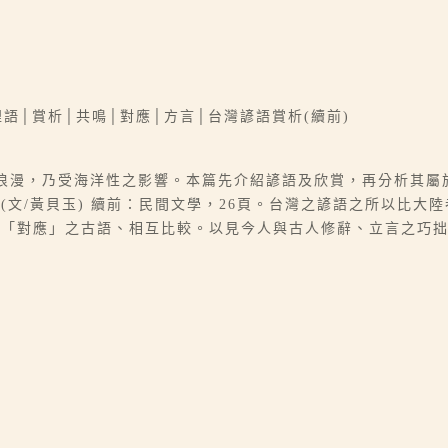
語│賞析│共鳴│對應│方言│台灣諺語賞析(續前)
者浪漫，乃受海洋性之影響。本篇先介紹諺語及欣賞，再分析其屬
文/黃貝玉) 續前：民間文學，26頁。台灣之諺語之所以比大
對應」之古語、相互比較。以見今人與古人修辭、立言之巧拙。本文