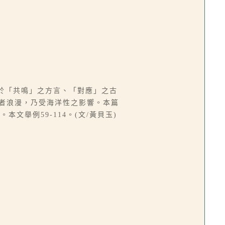
於「共鳴」之方言、「對應」之古
陸者浪漫，乃受海洋性之影響。本篇
舉例59-114。(文/黃貝玉)