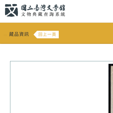
跳到主要內容
:::
藏品資訊
回上一頁
:::