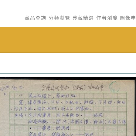
藏品查詢
分類瀏覽
典藏精選
作者瀏覽
圖像