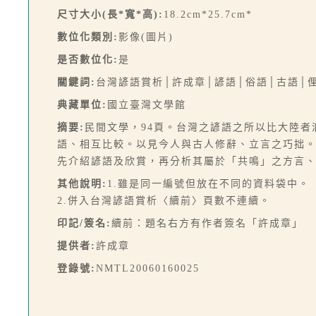
尺寸大小(長*寬*高):
18.2cm*25.7cm*
數位化類別:
影像(圖片)
是否數位化:
是
關鍵詞:
台灣諺語賞析│許成章│諺語│俗語│古語│俚
典藏單位:
國立臺灣文學館
摘要:
民間文學，94頁。台灣之諺語之所以比大陸
語、相互比較。以見今人與古人修辭、立言之巧拙。(
先介紹諺語及欣賞，再分析其屬於「共鳴」之方言、「
其他說明:
1.雖是同一編號但放在不同的資料袋中。
2.併入台灣諺語賞析〈續前〉頁數不連續。
印記/簽名:
續前：題名右方有作者簽名「許成章」
提供者:
許成章
登錄號:
NMTL20060160025