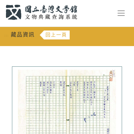
跳到主要內容
:::
藏品資訊
回上一頁
:::