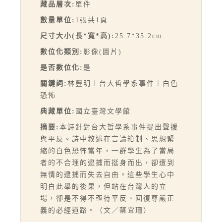
藏品層次:
單件
數量單位:
1張共1頁
尺寸大小(長*寬*高):
25.7*35.2cm
數位化類別:
影像(圖片)
是否數位化:
是
關鍵詞:
林豐明︱台大哲學系事件︱白色
恐怖
典藏單位:
國立臺灣文學館
摘要:
本詩針對台大哲學系事件提出聲援
與平反。詩中敘述在言論箝制、思想緊
縮的白色恐怖當年，一群學生為了當局
者的不合理的逮捕而挺身而出，卻遭到
無情的逮捕而失去自由。這些學生心中
明白此舉的後果，但站在台灣人的立
場，卻是不得不亟待平反、回復尊嚴正
義的必經道路。（文／蔡宜珊）