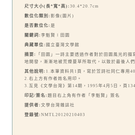
尺寸大小(長*寬*高):
30.4*20.7cm
數位化類別:
影像(圖片)
是否數位化:
是
關鍵詞:
李魁賢∣田園
典藏單位:
國立臺灣文學館
摘要:
「田園」一詩主要透過作者對於田園風光的描
地開發，漸漸地被荒煙蔓草所取代，以致於最後人
其他說明:
1.本筆資料共1頁，寫於笠詩社同仁專用4
2.右上方有作者姓名用印。
3.互見《文學台灣》第14期，1995年4月5日，頁134
印記/簽名:
題目右上角有作者「李魁賢」簽名
提供者:
文學台灣雜誌社
登錄號:
NMTL20120210403