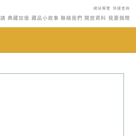
網站導覽
快速查詢
申請
典藏加值
藏品小故事
聯絡我們
開放資料
我要捐贈