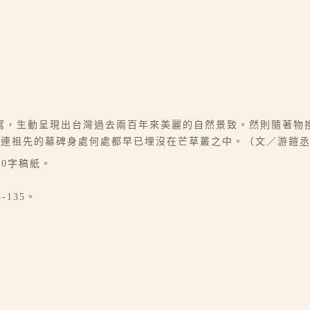
寫，生動呈現出台灣過去兩百年來美麗的自然景致。然則隨著物
們連祖先的墓碑身處何處都早已埋沒在芒草叢之中。（文／游鎧
00字稿紙。
-135。