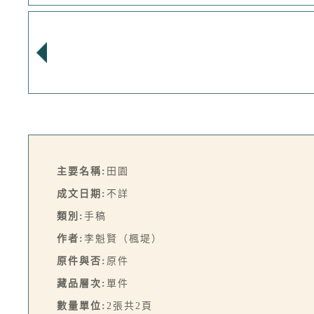
主要名稱:
田園
成文日期:
不詳
類別:
手稿
作者:
李魁賢（楓堤）
原件與否:
原件
藏品層次:
單件
數量單位:
2張共2頁