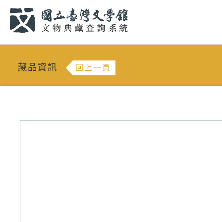
跳到主要內容
:::
藏品資訊
回上一頁
:::