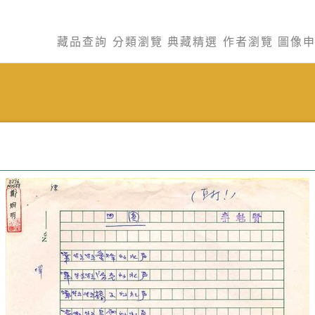
藏品查詢
分類瀏覽
典藏精選
作者瀏覽
圖像