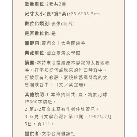
數量單位:
2張共2頁
尺寸大小(長*寬*高):
25.6*35.5cm
數位化類別:
影像(圖片)
是否數位化:
是
關鍵詞:
蕭翔文︱太魯閣峽谷
典藏單位:
國立臺灣文學館
摘要:
本詩末段描繪原本靜寂的太魯閣峽
谷，在不知從何處吹來的竹口琴聲中，
打破原有的寂靜，縈繞於暮靄降臨的太
魯閣峽谷中。（文／蔡宜珊）
其他說明:
1.本筆資料共2頁，寫於月球
牌600字稿紙。
2.第2/2頁文末寫有作者住址資訊。
3.互見《文學台灣》第23期，1997年7月
5日，頁111。
提供者:
文學台灣雜誌社