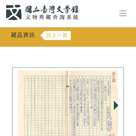
跳到主要內容
:::
藏品資訊
回上一頁
:::