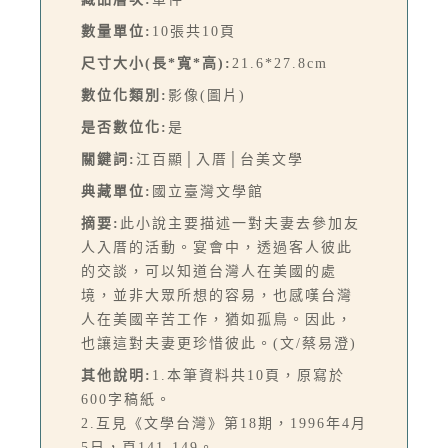
數量單位:
10張共10頁
尺寸大小(長*寬*高):
21.6*27.8cm
數位化類別:
影像(圖片)
是否數位化:
是
關鍵詞:
江百顯│入厝│台美文學
典藏單位:
國立臺灣文學館
摘要:
此小說主要描述一對夫妻去參加友
人入厝的活動。宴會中，透過客人彼此
的交談，可以知道台灣人在美國的處
境，並非大眾所想的容易，也感嘆台灣
人在美國辛苦工作，猶如孤鳥。因此，
也讓這對夫妻更珍惜彼此。(文/蔡易澄)
其他說明:
1.本筆資料共10頁，原寫於
600字稿紙。
2.互見《文學台灣》第18期，1996年4月
5日，頁141-149。