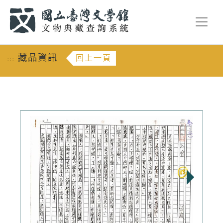
跳到主要內容
:::
藏品資訊
回上一頁
:::