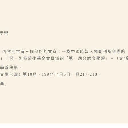
學營
。內容則含有三個部份的文宣：一為中國時報人間副刊所舉辦的
」；另一則為榮後基金會舉辦的「第一屆台語文學營」。（文/
文學系稿紙。
台灣》第10期，1994年4月5日，頁217-218。
阿昌」