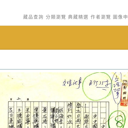
藏品查詢
分類瀏覽
典藏精選
作者瀏覽
圖像