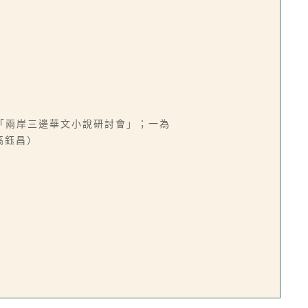
「兩岸三邊華文小說研討會」；一為
高鈺昌）