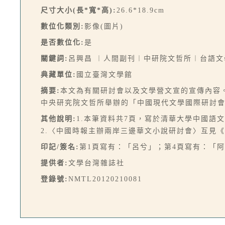
尺寸大小(長*寬*高):
26.6*18.9cm
數位化類別:
影像(圖片)
是否數位化:
是
關鍵詞:
呂興昌 ︱人間副刊︱中研院文哲所︱台語文
典藏單位:
國立臺灣文學館
摘要:
本文為有關研討會以及文學營文宣的宣傳內容
中央研究院文哲所舉辦的「中國現代文學國際研討會
其他說明:
1.本筆資料共7頁，寫於清華大學中國語
2.〈中國時報主辦兩岸三邊華文小說研討會〉互見《文學
印記/簽名:
第1頁寫有：「呂兮」；第4頁寫有：「
提供者:
文學台灣雜誌社
登錄號:
NMTL20120210081