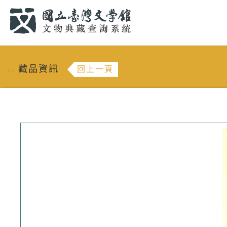
跳到主要內容
:::
藏品資訊
回上一頁
:::