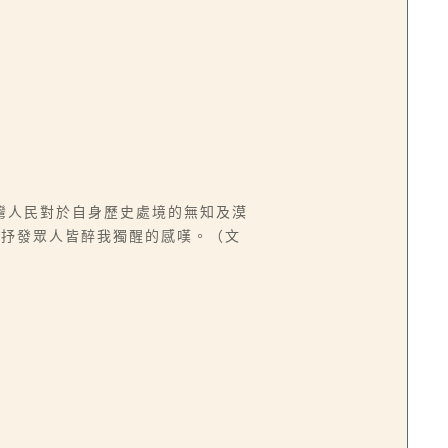
灣人民對於自身歷史處境的無知及漠
此抒發眾人皆醉我獨醒的感嘆。（文