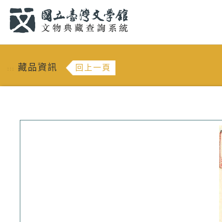
跳到主要內容
:::
藏品資訊
回上一頁
:::