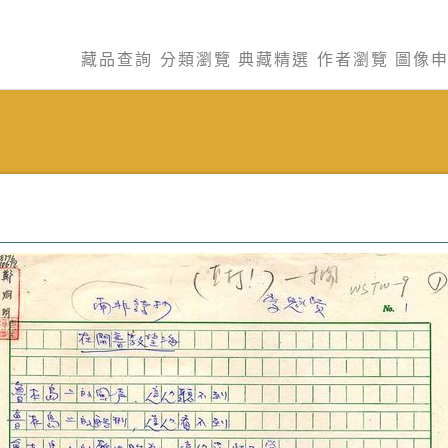
藏品查詢
分類瀏覽
典藏精選
作者瀏覽
圖像