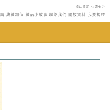
網站導覽
快速查詢
申請
典藏加值
藏品小故事
聯絡我們
開放資料
我要捐贈