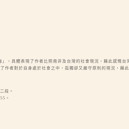
海」，具體表現了作者比照南非及台灣的社會現況，藉此感慨台
託了作者對於自身處於社會之中，孤獨卻又嚴守原則的現況，藉
」二段。
55。