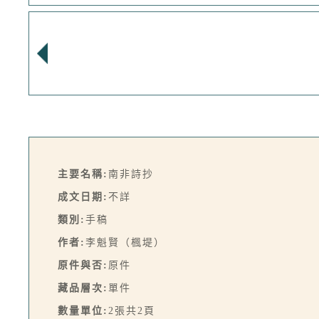
主要名稱:
南非詩抄
成文日期:
不詳
類別:
手稿
作者:
李魁賢（楓堤）
原件與否:
原件
藏品層次:
單件
數量單位:
2張共2頁