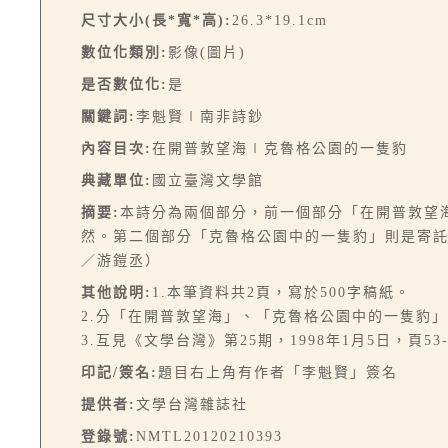
尺寸大小(長*寬*高):
26.3*19.1cm
數位化類別:
影像(圖片)
是否數位化:
是
關鍵詞:
李魁賢∣南非詩鈔
內容目次:
在開普敦望海∣克魯格公園的一隻豹
典藏單位:
國立臺灣文學館
摘要:
本詩分為兩個部分，前一個部分「在開普敦望
然。第二個部分「克魯格公園中的一隻豹」則是寄
／游鎧丞）
其他說明:
1.本筆資料共2頁，寫於500字稿紙。
2.分「在開普敦望海」、「克魯格公園中的一隻豹
3.互見《文學台灣》第25期，1998年1月5日，頁53-
印記/簽名:
題目右上角有作者「李魁賢」簽名
提供者:
文學台灣雜誌社
登錄號:
NMTL20120210393