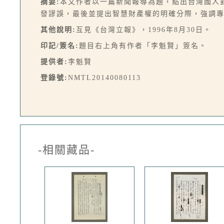
摘要:
本文作者以一篇新聞報導為題，點出台灣國人
發謬誤，最後並提出智慧財產權的明確分際，強調專利
其他說明:
互見《台灣立報》，1996年8月30日。
印記/簽名:
題目右上角有作者「李魁賢」簽名。
提供者:
李魁賢
登錄號:
NMTL20140080113
-相關藏品-