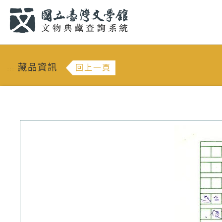
跳到主要內容
:::
藏品資訊
回上一頁
:::