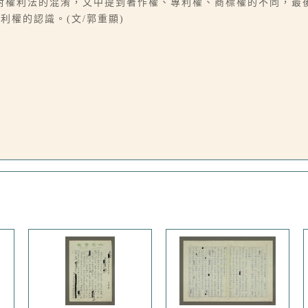
對權利法的混淆，文中提到著作權、專利權、商標權的不同，最
權的認識。(文/郭重顯)