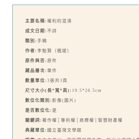
主要名稱:
權利的混淆
成文日期:
不詳
類別:
手稿
作者:
李魁賢（楓堤）
原件與否:
原件
藏品層次:
單件
數量單位:
3張共3頁
尺寸大小(長*寬*高):
19.5*26.5cm
數位化類別:
影像(圖片)
是否數位化:
是
關鍵詞:
著作權│專利權│商標權│智慧財產權
典藏單位:
國立臺灣文學館