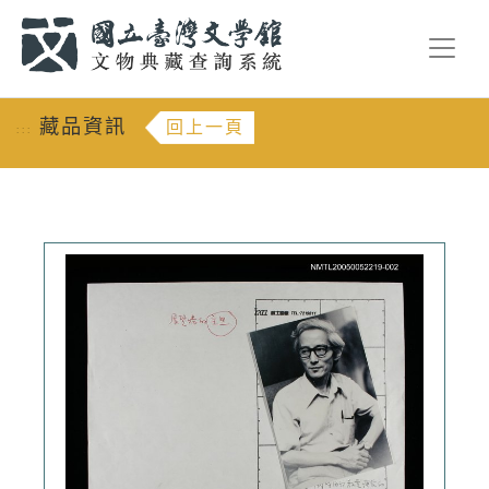
跳到主要內容
:::
藏品資訊
回上一頁
:::