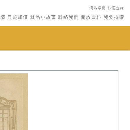
網站導覽
快速查詢
申請
典藏加值
藏品小故事
聯絡我們
開放資料
我要捐贈