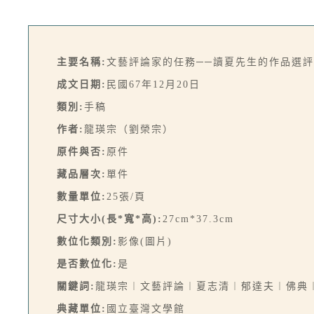
主要名稱:
文藝評論家的任務──讀夏先生的作品選
成文日期:
民國67年12月20日
類別:
手稿
作者:
龍瑛宗（劉榮宗）
原件與否:
原件
藏品層次:
單件
數量單位:
25張/頁
尺寸大小(長*寬*高):
27cm*37.3cm
數位化類別:
影像(圖片)
是否數位化:
是
關鍵詞:
龍瑛宗︱文藝評論︱夏志清︱郁達夫︱佛典
典藏單位:
國立臺灣文學館