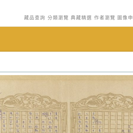
藏品查詢
分類瀏覽
典藏精選
作者瀏覽
圖像