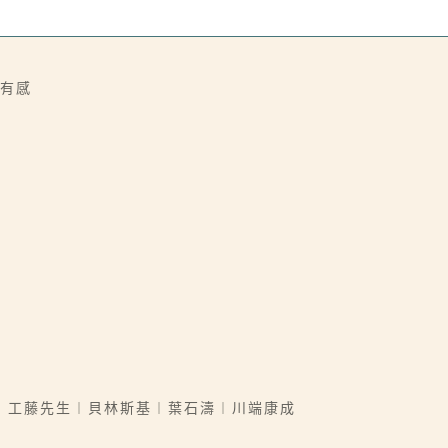
評有感
︱工藤先生︱貝林斯基︱葉石濤︱川端康成