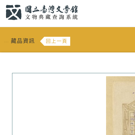
跳到主要內容
:::
藏品資訊
回上一頁
:::