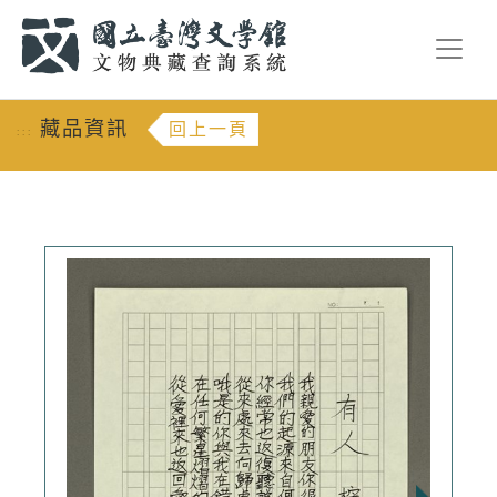
跳到主要內容
:::
藏品資訊
回上一頁
:::