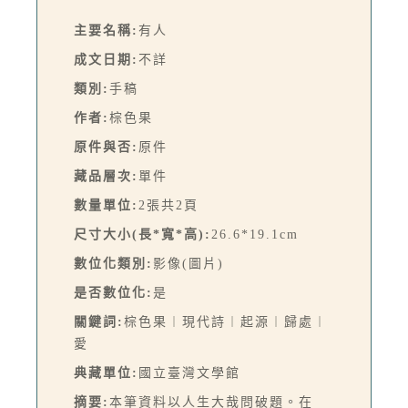
主要名稱:
有人
成文日期:
不詳
類別:
手稿
作者:
棕色果
原件與否:
原件
藏品層次:
單件
數量單位:
2張共2頁
尺寸大小(長*寬*高):
26.6*19.1cm
數位化類別:
影像(圖片)
是否數位化:
是
關鍵詞:
棕色果︱現代詩︱起源︱歸處︱
愛
典藏單位:
國立臺灣文學館
摘要:
本筆資料以人生大哉問破題。在