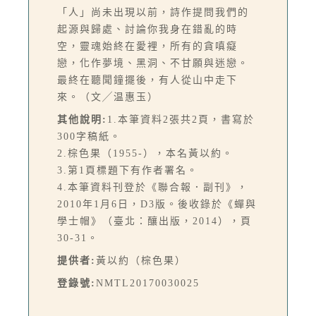
「人」尚未出現以前，詩作提問我們的
起源與歸處、討論你我身在錯亂的時
空，靈魂始終在愛裡，所有的貪嗔癡
戀，化作夢境、黑洞、不甘願與迷戀。
最終在聽聞鐘擺後，有人從山中走下
來。（文╱温惠玉）
其他說明:
1.本筆資料2張共2頁，書寫於
300字稿紙。
2.棕色果（1955-），本名黃以約。
3.第1頁標題下有作者署名。
4.本筆資料刊登於《聯合報．副刊》，
2010年1月6日，D3版。後收錄於《蟬與
學士帽》（臺北：釀出版，2014），頁
30-31。
提供者:
黃以約（棕色果）
登錄號:
NMTL20170030025