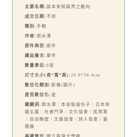
主要名稱:
談本省知識界之動向
成文日期:
不詳
類別:
手稿
作者:
郭水潭
原件與否:
原件
藏品層次:
單件
數量單位:
6張
尺寸大小(長*寬*高):
26.8*38.4cm
數位化類別:
影像(圖片)
是否數位化:
是
關鍵詞:
郭水潭︱本省智識份子︱日本帝
國主義︱社會鬥爭︱文化協會︱民眾黨
︱自治聯盟︱文藝協會︱詩人協會︱臺
陽展
典藏單位:
國立臺灣文學館