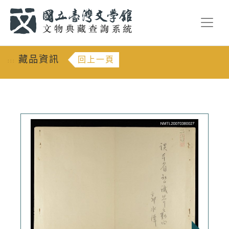
跳到主要內容
:::
藏品資訊
回上一頁
:::