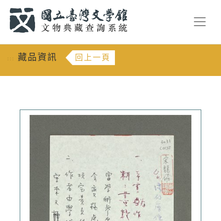
跳到主要內容
:::
藏品資訊
回上一頁
:::