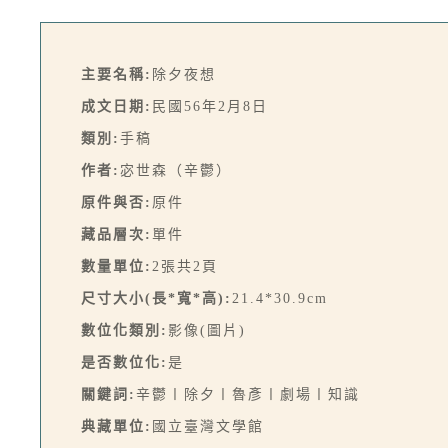
主要名稱:
除夕夜想
成文日期:
民國56年2月8日
類別:
手稿
作者:
宓世森（辛鬱）
原件與否:
原件
藏品層次:
單件
數量單位:
2張共2頁
尺寸大小(長*寬*高):
21.4*30.9cm
數位化類別:
影像(圖片)
是否數位化:
是
關鍵詞:
辛鬱〡除夕〡魯彥〡劇場〡知識
典藏單位:
國立臺灣文學館