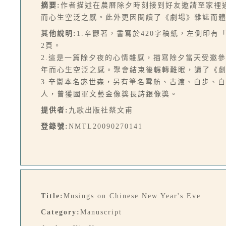
摘要:
作者描述在農曆除夕時刻接到好友邀請至家裡
而心生空泛之感。此外更因閱讀了《劇場》雜誌而體
其他說明:
1.辛鬱著，書寫於420字稿紙，左側印
2頁。
2.這是一篇除夕夜的心情雜感，描寫除夕當天受邀
年而心生空泛之感。聚會結束後輾轉難眠，讀了《
3.辛鬱本名宓世森，另有筆名雪舫、古渡、白步、
人，曾獲國軍文藝金像獎長詩銀像獎。
提供者:
九歌出版社蔡文甫
登錄號:
NMTL20090270141
Title:
Musings on Chinese New Year's Eve
Category:
Manuscript