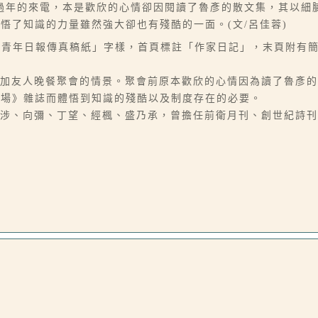
過年的來電，本是歡欣的心情卻因閱讀了魯彥的散文集，其以細
悟了知識的力量雖然強大卻也有殘酷的一面。(文/呂佳蓉)
有「青年日報傳真稿紙」字樣，首頁標註「作家日記」，末頁附有簡歷
參加友人晚餐聚會的情景。聚會前原本歡欣的心情因為讀了魯彥
劇場》雜誌而體悟到知識的殘酷以及制度存在的必要。
白涉、向彌、丁望、經楓、盛乃承，曾擔任前衛月刊、創世紀詩