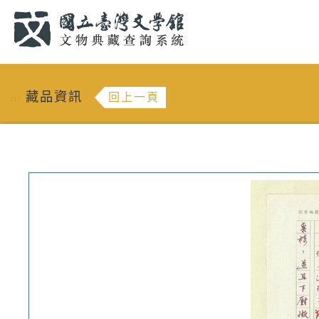
跳到主要內容
:::
藏品資訊
回上一頁
:::