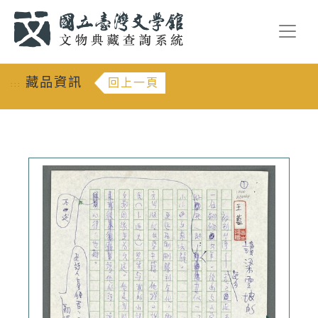
跳到主要內容
:::
藏品資訊
回上一頁
:::