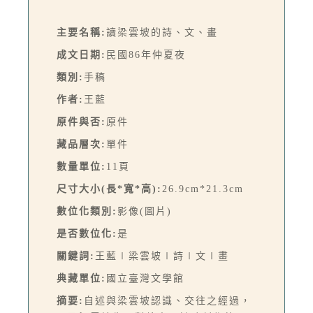
主要名稱:
讀梁雲坡的詩、文、畫
成文日期:
民國86年仲夏夜
類別:
手稿
作者:
王藍
原件與否:
原件
藏品層次:
單件
數量單位:
11頁
尺寸大小(長*寬*高):
26.9cm*21.3cm
數位化類別:
影像(圖片)
是否數位化:
是
關鍵詞:
王藍∣梁雲坡∣詩∣文∣畫
典藏單位:
國立臺灣文學館
摘要:
自述與梁雲坡認識、交往之經過，