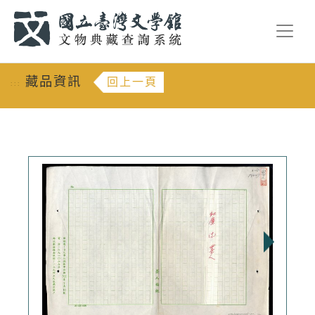
跳到主要內容
:::
藏品資訊
回上一頁
:::