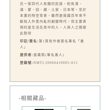
氏一家四代人有關的民族，則有漢、
滿、蒙、回、藏、土家、日本等。至於
本書的時空背景，雖然是我國百年來不
斷陷入外患內亂的劇變時代，但主要表
現的是生活在其中的人，人與人之間彼
此對待
印記/簽名:
第1頁有作者簽名筆名「墨
人」
提供者:
張萬熙(筆名墨人)
登錄號:
NMTL20060410005-012
-相關藏品-