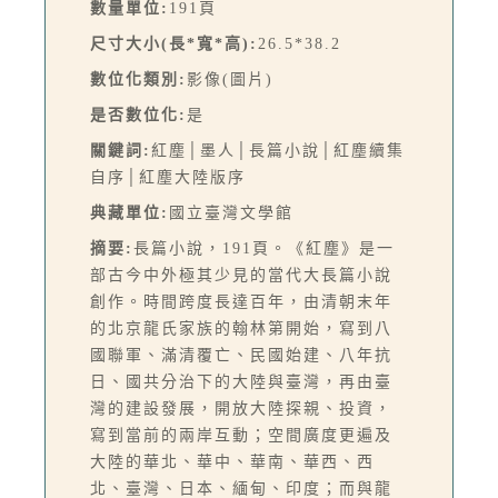
數量單位:
191頁
尺寸大小(長*寬*高):
26.5*38.2
數位化類別:
影像(圖片)
是否數位化:
是
關鍵詞:
紅塵│墨人│長篇小說│紅塵續集
自序│紅塵大陸版序
典藏單位:
國立臺灣文學館
摘要:
長篇小說，191頁。《紅塵》是一
部古今中外極其少見的當代大長篇小說
創作。時間跨度長達百年，由清朝末年
的北京龍氏家族的翰林第開始，寫到八
國聯軍、滿清覆亡、民國始建、八年抗
日、國共分治下的大陸與臺灣，再由臺
灣的建設發展，開放大陸探親、投資，
寫到當前的兩岸互動；空間廣度更遍及
大陸的華北、華中、華南、華西、西
北、臺灣、日本、緬甸、印度；而與龍