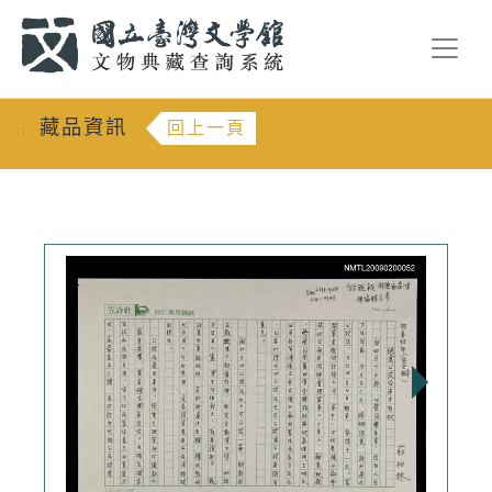
跳到主要內容
:::
藏品資訊
回上一頁
:::