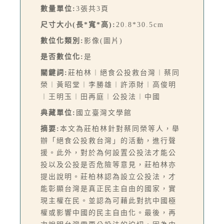
數量單位:
3張共3頁
尺寸大小(長*寬*高):
20.8*30.5cm
數位化類別:
影像(圖片)
是否數位化:
是
關鍵詞:
莊柏林︱絕食公投救台灣︱蔡同
榮︱黃昭堂︱李勝雄︱許添財︱高俊明
︱王明玉︱田再庭︱公投法︱中國
典藏單位:
國立臺灣文學館
摘要:
本文為莊柏林針對蔡同榮等人，舉
辦「絕食公投救台灣」的活動，進行聲
援。此外，對於為何設置公投法才能公
投以及公投是否危險等意見，莊柏林亦
提出說明。莊柏林認為設立公投法，才
能彰顯台灣是真正民主自由的國家，實
現主權在民。並認為可藉此對抗中國極
權或影響中國的民主自由化。最後，再