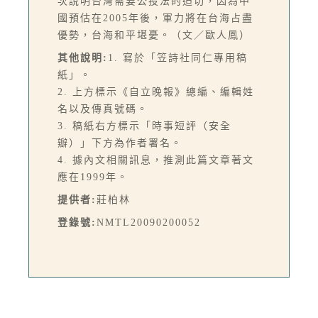
次說明台灣需要公投法的迫切，因為中
國預估在2005年後，軍力將在台海占盡
優勢，台海和平堪憂。（文／歐人鳳）
其他說明:
1. 寫於「笠詩社同仁專用稿
紙」。
2. 上方標示《自立晚報》總編、編輯姓
名以及傳真號碼。
3. 稿紙右方標示「時事短評（安全
瓣）」下方為作者署名。
4. 據內文相關訊息，推測此篇文章著文
應在1999年。
提供者:
莊柏林
登錄號:
NMTL20090200052