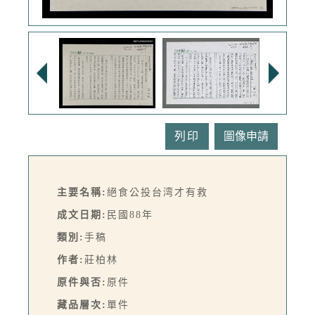
列印
主要名稱:
絕食公投台湾才有救
成文日期:
民國88年
類別:
手稿
作者:
莊柏林
原件與否:
原件
藏品層次:
單件