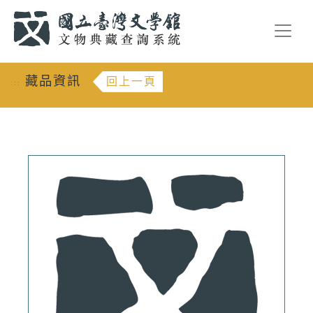
跳到主要內容
:::
藏品資訊
回上一頁
:::