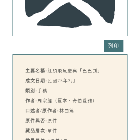
列印
主要名稱:
紅頭飛魚慶典「巴巴到」
成文日期:
民國75年3月
類別:
手稿
作者:
周宗經（夏本．奇伯愛雅）
口述者/原作者:
林曲篤
原件與否:
原件
藏品層次:
單件