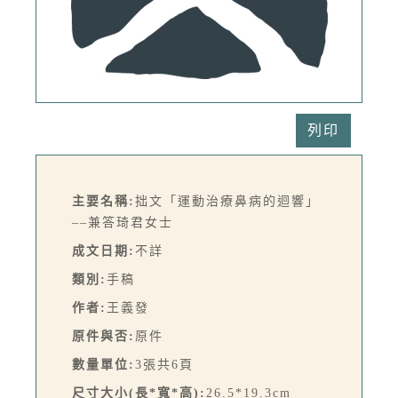
列印
主要名稱:
拙文「運動治療鼻病的迴響」
––兼答琦君女士
成文日期:
不詳
類別:
手稿
作者:
王義發
原件與否:
原件
數量單位:
3張共6頁
尺寸大小(長*寬*高):
26.5*19.3cm