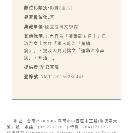
數位化類別:
影像(圖片)
是否數位化:
否
典藏單位:
國立臺灣文學館
其他說明:
1.內容為「讀華副五月十五日
琦君女士大作「誰人能治『鬼抽
筋』」，提及因見到拙文「運動治療鼻
病」，知道…」。
提供者:
琦君家屬
登錄號:
NMTL20150280443
:::
地址：台南市700005 臺南市中西區中正路(湯德章大
道)1號 | 電話：(06)2217201 | 傳真：(06)2217232 |
版權所有 Copyright by National Museum of Taiwan