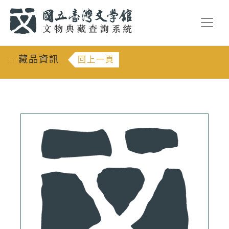
跳到主要內容
:::
藏品資訊
回上一頁
:::