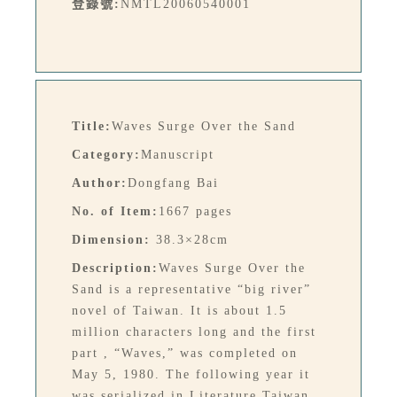
登錄號:
NMTL20060540001
Title:
Waves Surge Over the Sand
Category:
Manuscript
Author:
Dongfang Bai
No. of Item:
1667 pages
Dimension:
38.3×28cm
Description:
Waves Surge Over the
Sand is a representative “big river”
novel of Taiwan. It is about 1.5
million characters long and the first
part , “Waves,” was completed on
May 5, 1980. The following year it
was serialized in Literature Taiwan,