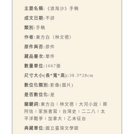
主要名稱:
《浪淘沙》手稿
成文日期:
不詳
類別:
手稿
作者:
東方白（林文德）
原件與否:
原件
藏品層次:
單件
數量單位:
1667張
尺寸大小(長*寬*高):
38.3*28cm
數位化類別:
影像(圖片)
是否數位化:
是
關鍵詞:
東方白∣林文德∣大河小說∣蔡
阿信∣家族書寫∣台灣史∣二二八∣太
平洋戰爭∣加拿大∣乙未征台
典藏單位:
國立臺灣文學館