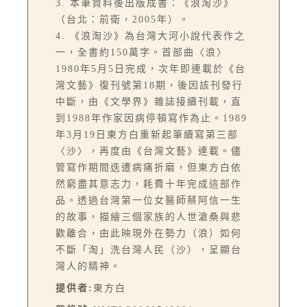
3. 本筆資料後出版成書：《浪淘沙》
（台北：前衛，2005年）。
4. 《浪淘沙》為台灣大河小說代表作之
一，全書約150萬字。首部曲〈浪〉
1980年5月5日完成，次年即連載於《台
灣文藝》復刊號第18期，後因該刊發行
中斷，由《文學界》雜誌接續刊載，直
到1988年作家因病停頓寫作為止。1989
年3月19日東方白重新起筆續寫第三部
〈沙〉，再度由《台灣文藝》連載。儘
管寫作期間迭遭病痛折磨，但東方白依
然窮盡其意志力，耗費十年完成這部作
品。透過台灣第一位女醫師蔡阿信一生
的故事，描繪三個家族的人世滄桑與悲
歡離合，由此映現外在勢力（浪）如何
不斷「淘」洗台灣人民（沙），呈顯台
灣人的精神。
提供者:
東方白