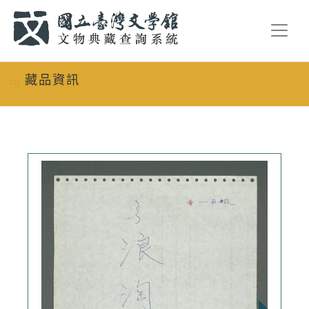
跳到主要內容
:::
藏品資訊
回上一頁
:::