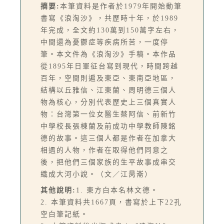
摘要:
本筆資料是作者於1979年開始動筆
書寫《浪淘沙》，共歷時十年，於1989
年完成，全文約130萬到150萬字左右，
中間還為憂鬱症等疾病所苦，一度停
筆。本文件為《浪淘沙》手稿。本作品
從1895年日軍征台寫到現代，時間跨越
百年，空間則遍及東亞、東南亞地區，
結構以丘雅信、江東蘭、周明德三個人
物為核心，分別代表歷史上三個真實人
物：台灣第一位女醫生蔡阿信、前新竹
中學校長張棟蘭及前成功中學教師陳銘
德的故事。這三個人都是作者在加拿大
相遇的人物，作者在取得他們同意之
後，把他們三個家族的生平故事成串交
織成大河小說。（文／江昺崙）
其他說明:
1. 東方白本名林文德。
2. 本筆資料共1667頁，書寫於上下22孔
空白筆記紙。