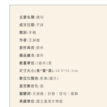
主要名稱:
摘句
成文日期:
不詳
類別:
手稿
作者:
王昶雄
原件與否:
原件
藏品層次:
單件
數量單位:
2張共2頁
尺寸大小(長*寬*高):
18.9*26.3cm
數位化類別:
影像(圖片)
是否數位化:
是
關鍵詞:
王昶雄︱抄錄｜佳句｜楹聯
典藏單位:
國立臺灣文學館