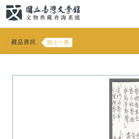
跳到主要內容
:::
藏品資訊
回上一頁
:::