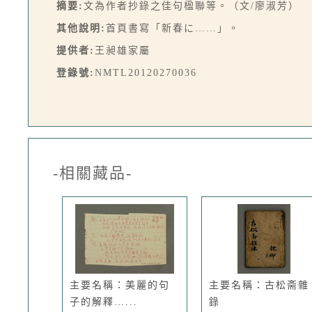
摘要:
文為作者抄錄之佳句楹聯等。（文/廖淑芳）
其他說明:
首頁書寫「新春に……」。
提供者:
王昶雄家屬
登錄號:
NMTL20120270036
-相關藏品-
主要名稱：美麗的句
主要名稱：古松斋雜
子的解釋…...
錄