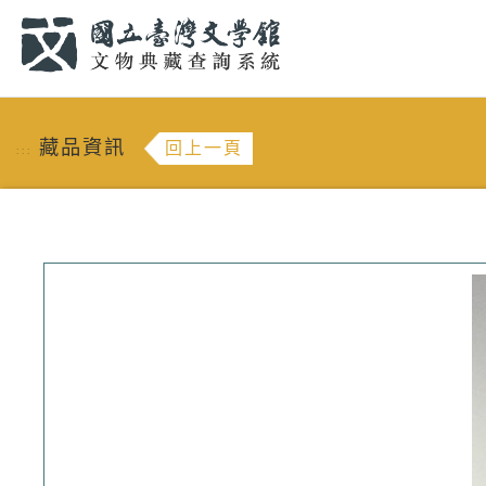
跳到主要內容
:::
藏品資訊
回上一頁
:::