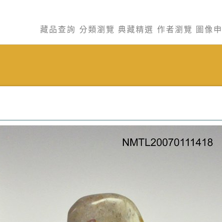
藏品查詢
分類瀏覽
典藏精選
作者瀏覽
圖像