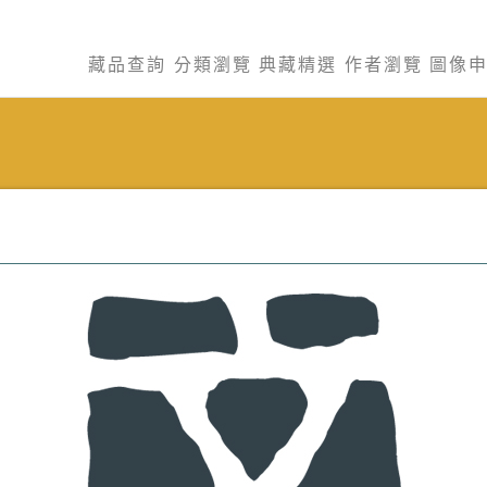
藏品查詢
分類瀏覽
典藏精選
作者瀏覽
圖像