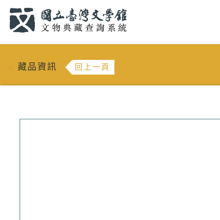
跳到主要內容
:::
藏品資訊
回上一頁
:::