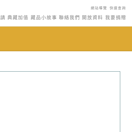
網站導覽
快速查詢
申請
典藏加值
藏品小故事
聯絡我們
開放資料
我要捐贈