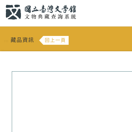
跳到主要內容
:::
藏品資訊
回上一頁
:::