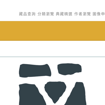
藏品查詢
分類瀏覽
典藏精選
作者瀏覽
圖像