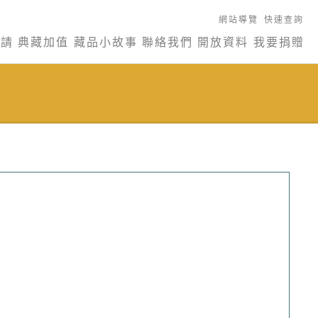
網站導覽
快速查詢
申請
典藏加值
藏品小故事
聯絡我們
開放資料
我要捐贈