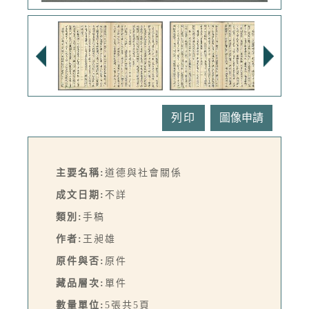
列印
主要名稱:
道德與社會關係
成文日期:
不詳
類別:
手稿
作者:
王昶雄
原件與否:
原件
藏品層次:
單件
數量單位:
5張共5頁