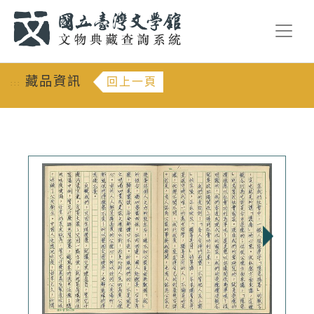
跳到主要內容
:::
藏品資訊
回上一頁
:::