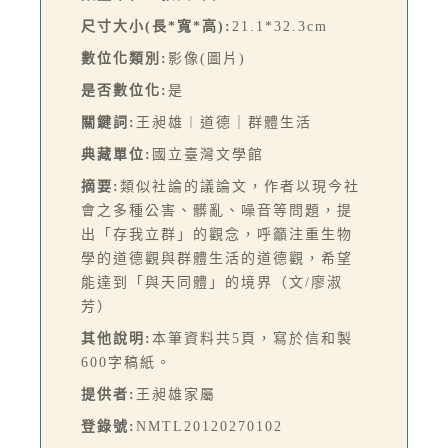
尺寸大小(長*寬*高):
21.1*32.3cm
數位化類別:
影像(圖片)
是否數位化:
是
關鍵詞:
王昶雄︱道德｜群體生活
典藏單位:
國立臺灣文學館
摘要:
類似社論的議論文，作者以現今社
會之多種公害、髒亂、噪音等問題，提
出「存我立群」的觀念，呼籲注重生物
學的道德觀與群體生活的道德觀，希望
能達到「與天同體」的境界（文/廖淑
芳）
其他說明:
本筆資料共5頁，寫於信和製
600字稿紙。
提供者:
王昶雄家屬
登錄號:
NMTL20120270102