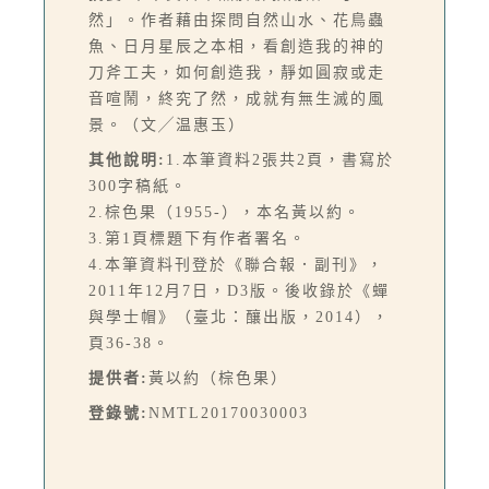
然」。作者藉由探問自然山水、花鳥蟲
魚、日月星辰之本相，看創造我的神的
刀斧工夫，如何創造我，靜如圓寂或走
音喧鬧，終究了然，成就有無生滅的風
景。（文╱温惠玉）
其他說明:
1.本筆資料2張共2頁，書寫於
300字稿紙。
2.棕色果（1955-），本名黃以約。
3.第1頁標題下有作者署名。
4.本筆資料刊登於《聯合報．副刊》，
2011年12月7日，D3版。後收錄於《蟬
與學士帽》（臺北：釀出版，2014），
頁36-38。
提供者:
黃以約（棕色果）
登錄號:
NMTL20170030003