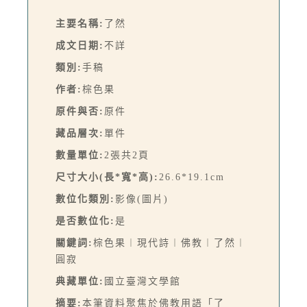
主要名稱:
了然
成文日期:
不詳
類別:
手稿
作者:
棕色果
原件與否:
原件
藏品層次:
單件
數量單位:
2張共2頁
尺寸大小(長*寬*高):
26.6*19.1cm
數位化類別:
影像(圖片)
是否數位化:
是
關鍵詞:
棕色果︱現代詩︱佛教︱了然︱
圓寂
典藏單位:
國立臺灣文學館
摘要:
本筆資料聚焦於佛教用語「了