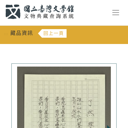
跳到主要內容
:::
藏品資訊
回上一頁
:::