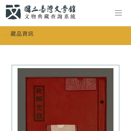
跳到主要內容
:::
藏品資訊
回上一頁
:::