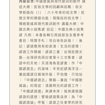
內容目次:
中國歌謠與現代歌詞的創作 講
述大網｜民俗文學的回顧與前瞻｜俗文
學新路向（1）｜六十年來的俗文學｜民
間文學的積極功能｜現階段的俗文學｜
傳統歌謠與現代歌詞創作 講義大網｜中
國古典小說集諺 前記｜中國古典小說集
諺 凡例｜本書各輯引用說部及全書參考
書目｜時賢手札｜坦白地告訴我！｜後
記｜諺語應用有如泉湧｜生活的道理｜
諺語工作簡報｜諺語三書｜台灣民間文
藝—台灣研究研討會第十三次集會｜諺
語中的天地｜天涯海角覓諺書｜作「中
國諺語志」的滋味｜半世紀諺海浮沈—
兼說國語日報海外版｜不怕慢．只怕站
｜「中國諺語志」簡報—兼說「中國歌
謠論」的寫述｜清晨時光的諺語工作｜
「中國諺語選」英譯本序｜我英譯我國
諺語的感想｜譬喻諺語集自序｜為「中
國諺語論」呼寃｜諺語之社會學的研究