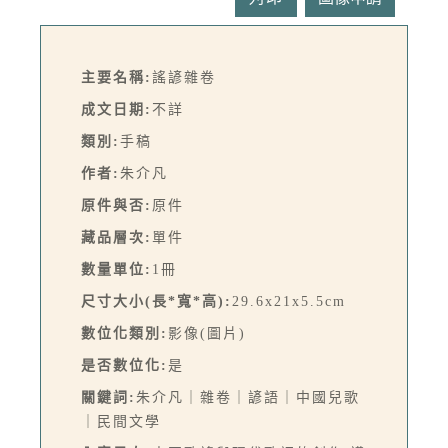
主要名稱:
謠諺雜卷
成文日期:
不詳
類別:
手稿
作者:
朱介凡
原件與否:
原件
藏品層次:
單件
數量單位:
1冊
尺寸大小(長*寬*高):
29.6x21x5.5cm
數位化類別:
影像(圖片)
是否數位化:
是
關鍵詞:
朱介凡｜雜卷｜諺語｜中國兒歌
｜民間文學