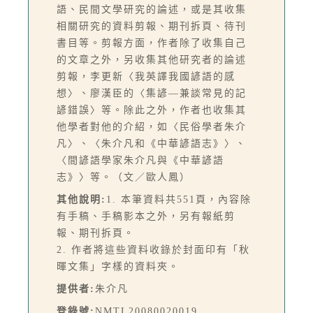
語、民間文學研究的論述，或是其收集
相關研究的資料剪報、期刊拆頁、待刊
書目等。剪報方面，作者除了收集自己
的文章之外，另收集其他研究者的論述
剪報，李更新〈我英譯我國諺語的感
想〉、廖漢臣的〈集諺—兼談常見的記
諺錯誤〉等。除此之外，作者也收集其
他學者對他的介紹，如〈民俗學者朱介
凡〉、〈朱介凡和《中華諺語志》〉、
〈間諺語學家朱介凡與《中華諺語
志》〉等。（文／歐人鳳）
其他說明:
1. 本筆資料共551頁，內容除
有手稿、手稿影本之外，另有報紙剪
報、期刊拆頁。
2. 作者將這些資料收錄於封面印有「秋
暉文集」字樣的資料夾。
提供者:
朱介凡
登錄號:
NMTL20080020019