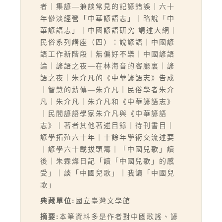
者｜集諺—兼談常見的記諺錯誤｜六十
年慘淡經營「中華諺語志」｜略說「中
華諺語志」｜中國諺語研究 講述大網｜
民俗系列講座（四）：說諺語｜中國諺
語工作新階段｜無偏好不樂｜中國諺語
論｜諺語之夜—在林海音的客廳裏｜諺
語之夜｜朱介凡的《中華諺語志》告成
｜智慧的薪傳—朱介凡｜民俗學者朱介
凡｜朱介凡｜朱介凡和《中華諺語志》
｜民間諺語學家朱介凡與《中華諺語
志》｜著者其他著述目錄｜待刊書目｜
諺學拓殖六十年｜十餘年學術交流述要
｜諺學六十載拔頭籌｜「中國兒歌」讀
後｜朱霖燦日記「讀「中國兒歌」的感
受」｜談「中國兒歌」｜我讀「中國兒
歌」
典藏單位:
國立臺灣文學館
摘要:
本筆資料多是作者對中國歌謠、諺