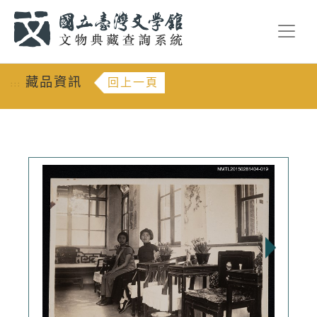
跳到主要內容
:::
藏品資訊
回上一頁
:::