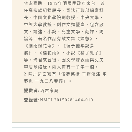
省永嘉縣，1949年隨國民政府來台，曾
任高檢處紀錄股長、司法行政部編審科
長、中國文化學院副教授、中央大學、
中興大學教授。創作文類豐富，包含散
文、論述、小說、兒童文學、翻譯、詞
論等。著名作品有散文集《煙愁》、
《細雨燈花落》、《留予他年說夢
痕》、《桂花雨》、小說《橘子紅了》
等。琦君來台後，因文學發表而與丈夫
李唐基結緣，兩人育有一子李一楠。
2.照片背面寫有「偕夢英攝 于瞿溪潘 宅
夢魚 一九三八春假」。
提供者:
琦君家屬
登錄號:
NMTL20150281404-019