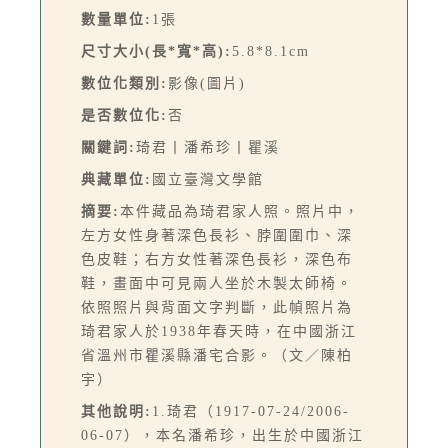
數量單位:
1張
尺寸大小(長*寬*高):
5.8*8.1cm
數位化類別:
影像(圖片)
是否數位化:
否
關鍵詞:
琦君丨潘希珍丨瞿溪
典藏單位:
國立臺灣文學館
摘要:
本件藏品為琦君家人照。照片中，
左方女性身著深色長衫、脖圍圍巾、深
色皮鞋；右方女性著深色長衫，深色布
鞋，畫面中可見兩人坐於木製太師椅。
依照照片與背面文字判斷，此幀照片為
琦君家人於1938年春天時，在中國浙江
省溫州市瞿溪縣潘宅合影。（文／陳柏
宇）
其他說明:
1.琦君（1917-07-24/2006-
06-07），本名潘希珍，出生於中國浙江