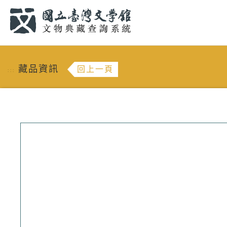
跳到主要內容
:::
藏品資訊
回上一頁
:::