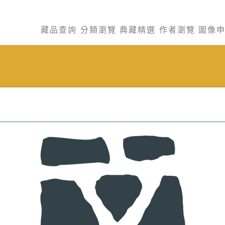
藏品查詢
分類瀏覽
典藏精選
作者瀏覽
圖像