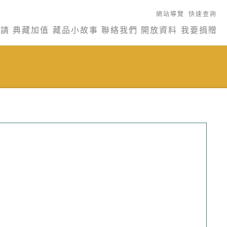
網站導覽
快速查詢
申請
典藏加值
藏品小故事
聯絡我們
開放資料
我要捐贈