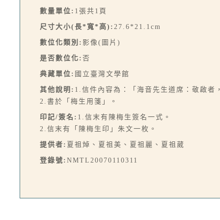
數量單位:
1張共1頁
尺寸大小(長*寬*高):
27.6*21.1cm
數位化類別:
影像(圖片)
是否數位化:
否
典藏單位:
國立臺灣文學館
其他說明:
1.信件內容為：「海音先生道席：敬啟者
2.書於「梅生用箋」。
印記/簽名:
1.信末有陳梅生簽名一式。
2.信末有「陳梅生印」朱文一枚。
提供者:
夏祖焯、夏祖美、夏祖麗、夏祖葳
登錄號:
NMTL20070110311