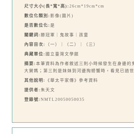
尺寸大小(長*寬*高):
26cm*19cm*cm
數位化類別:
影像(圖片)
是否數位化:
是
關鍵詞:
滕冠軍｜鬼故事｜孩童
內容目次:
（一）｜（二）｜（三）
典藏單位:
國立臺灣文學館
摘要:
本筆資料為作者敘述三則小時候發生在身邊的
大舅媽；第三則是妹妹到河邊掏螃蟹時，看見已過
其他說明:
《華太平家傳》參考資料
提供者:
朱天文
登錄號:
NMTL20050050035