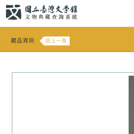
跳到主要內容
:::
藏品資訊
回上一頁
:::