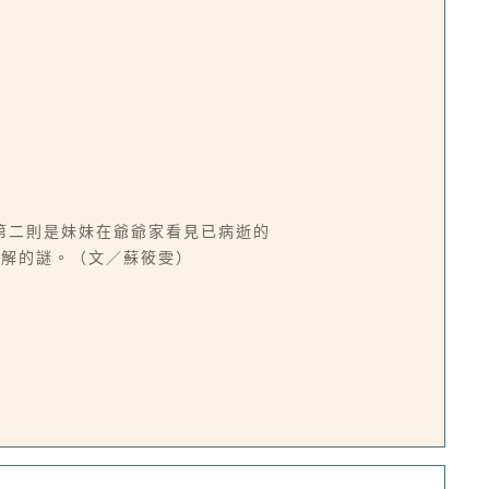
第二則是妹妹在爺爺家看見已病逝的
難解的謎。（文／蘇筱雯）