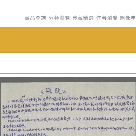
藏品查詢
分類瀏覽
典藏精選
作者瀏覽
圖像