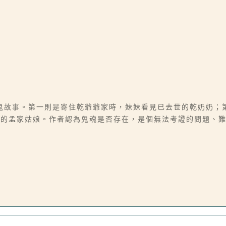
鬼故事。第一則是寄住乾爺爺家時，妹妹看見已去世的乾奶奶；
世的孟家姑娘。作者認為鬼魂是否存在，是個無法考證的問題、