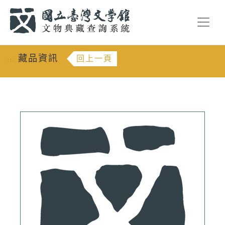
跳到主要內容
:::
藏品資訊
回上一頁
:::