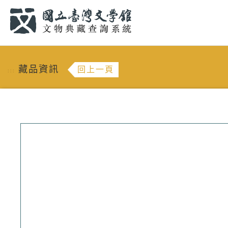
跳到主要內容
:::
藏品資訊
回上一頁
:::