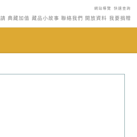
網站導覽
快速查詢
申請
典藏加值
藏品小故事
聯絡我們
開放資料
我要捐贈