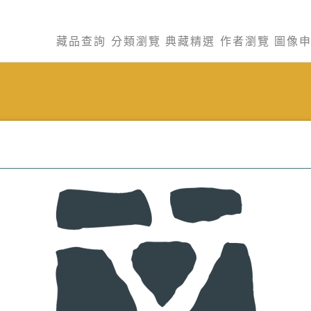
藏品查詢
分類瀏覽
典藏精選
作者瀏覽
圖像