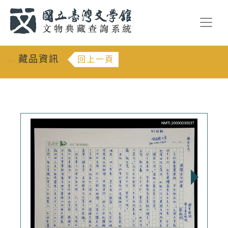
跳到主要內容
:::
藏品資訊
回上一頁
:::