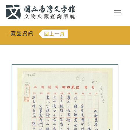
跳到主要內容
:::
藏品資訊
回上一頁
:::