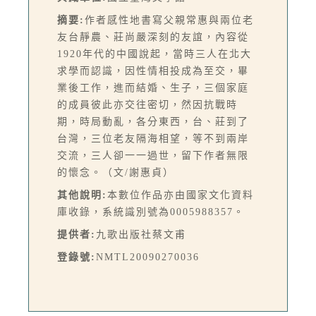
摘要:
作者感性地書寫父親常惠與兩位老
友台靜農、莊尚嚴深刻的友誼，內容從
1920年代的中國說起，當時三人在北大
求學而認識，因性情相投成為至交，畢
業後工作，進而結婚、生子，三個家庭
的成員彼此亦交往密切，然因抗戰時
期，時局動亂，各分東西，台、莊到了
台灣，三位老友隔海相望，等不到兩岸
交流，三人卻一一過世，留下作者無限
的懷念。（文/謝惠貞）
其他說明:
本數位作品亦由國家文化資料
庫收錄，系統識別號為0005988357。
提供者:
九歌出版社蔡文甫
登錄號:
NMTL20090270036