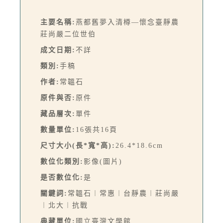
主要名稱:
燕都舊夢入清樽—懷念臺靜農
莊尚嚴二位世伯
成文日期:
不詳
類別:
手稿
作者:
常韞石
原件與否:
原件
藏品層次:
單件
數量單位:
16張共16頁
尺寸大小(長*寬*高):
26.4*18.6cm
數位化類別:
影像(圖片)
是否數位化:
是
關鍵詞:
常韞石︱常惠︱台靜農︱莊尚嚴
︱北大︱抗戰
典藏單位:
國立臺灣文學館