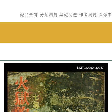
藏品查詢
分類瀏覽
典藏精選
作者瀏覽
圖像