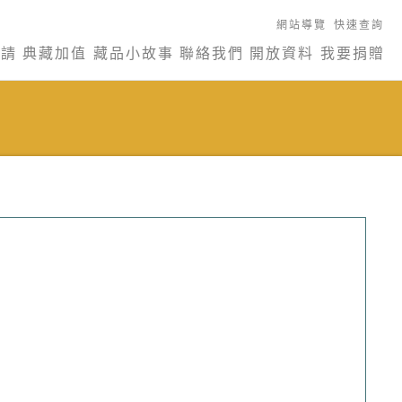
網站導覽
快速查詢
申請
典藏加值
藏品小故事
聯絡我們
開放資料
我要捐贈