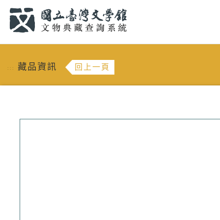
跳到主要內容
:::
藏品資訊
回上一頁
:::