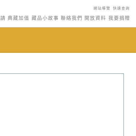
網站導覽
快速查詢
申請
典藏加值
藏品小故事
聯絡我們
開放資料
我要捐贈