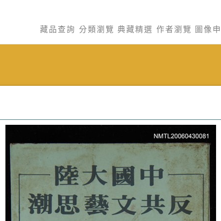
藏品查詢
分類瀏覽
典藏精選
作者瀏覽
圖像