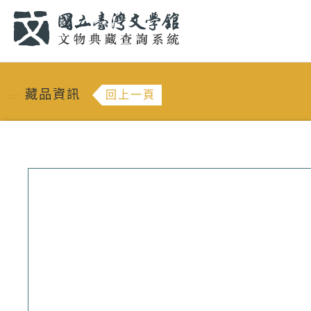
跳到主要內容
:::
藏品資訊
回上一頁
:::