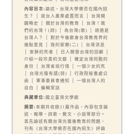
內容目次:
論述，台灣大學需否在國內招
生？ │ 就台人產業處置而言 │ 台灣開
闢略史 │ 關於台灣的教育 │ 台灣！我
們的台灣！(詩) │ 為台灣(歌) │ 胡適是
台灣人？ │ 對於今後獻身台灣教育界的
幾點意見 │ 我的家鄉(二) │ 台灣消息
│ 安靜的死者 │ 日人開發台灣的回顧 │
介紹一段珍貴的文獻 │ 確定台灣同胞的
身份 │ 台灣省垣行情 │ 一個少女的死
│ 台灣光復有感(詩) │ 行政院秘書處公
函 │ 軍事委員會通知 │ 一個台灣人的
自白 │ 編輯室話
典藏單位:
國立臺灣文學館
摘要:
本期共收錄21篇作品，內容包含論
述、報導、詩歌、散文、小說等部分。
首先論述有關台灣光復後教育的問題，
刊有〈台灣大學需否在國內招生〉評論