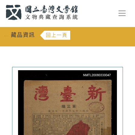
跳到主要內容
:::
藏品資訊
回上一頁
:::