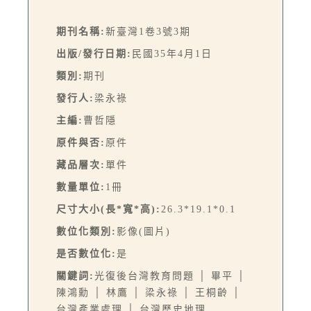
期刊名稱:
新臺灣1卷3號3期
出版/發行日期:
民國35年4月1日
類別:
期刊
發行人:
梁永祿
主編:
曹哲隱
原件與否:
原件
藏品層次:
單件
數量單位:
1冊
尺寸大小(長*寬*高):
26.3*19.1*0.1
數位化類別:
影像(圖片)
是否數位化:
是
關鍵詞:
光復後台灣教育問題 │ 畢平 │
陳鴻勳 │ 林鷹 │ 梁永祿 │ 王桐齡 │
台灣產業處理 │ 台灣歷史地理