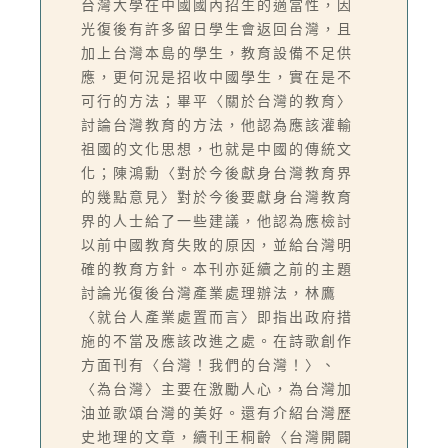
台灣大學在中國國內招生的適當性，因
光復後有許多留日學生會返回台灣，且
加上台灣本島的學生，教育設備不足供
應，更何況是招收中國學生，實在是不
可行的方法；畢平〈關於台灣的教育〉
討論台灣教育的方法，他認為應該灌輸
祖國的文化思想，也就是中國的傳統文
化；陳鴻勳〈對於今後獻身台灣教育界
的幾點意見〉對於今後要獻身台灣教育
界的人士給了一些建議，他認為應檢討
以前中國教育失敗的原因，並給台灣明
確的教育方針。本刊亦延續之前的主題
討論光復後台灣產業處理辦法，林鷹
〈就台人產業處置而言〉即指出政府措
施的不當及應該改進之處。在詩歌創作
方面刊有〈台灣！我們的台灣！〉、
〈為台灣〉主要在激勵人心，為台灣加
油並歌頌台灣的美好。還有介紹台灣歷
史地理的文章，續刊王桐齡〈台灣開闢